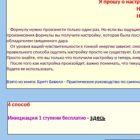
Я прошу о наст
Н
Н
Формулу нужно произнести только один раз. Но ес­ли вы ощущает
произнесения формулы вы получите настройку, которая была посл
обладателем священного дара.
От уровня вашей чувствительности к тонкой энер­гии зависит, смо
правильного способа ощутить настройку просто не существует. Ес
Просто знайте, что вы только что получили настройку и теперь энер
После того как настройка произойдет, важно по­нимать, что текущ
будете ее использовать.
Взято из книги: Бретт Бевелл - Практическое руководство по само
4 способ
здесь
Инициация
1 ступени бесплатно
-