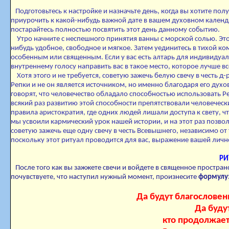
Подготовьтесь к настройке и назначьте день, когда вы хотите по
приурочить к какой-нибудь важной дате в вашем духовном календ
постарайтесь полностью посвятить этот день данному событию.
Утро начните с неспешного принятия ванны с морской солью. Это 
нибудь удобное, свободное и мягкое. Затем уединитесь в тихой ком
особенным или священным. Если у вас есть алтарь для индивидуа
внутреннему голосу направить вас в такое место, которое лучше в
Хотя этого и не требуется, советую зажечь белую свечу в честь д-
Репки и не он является источником, но именно благодаря его ду
говорят, что человечество обладало способностью использовать Ре
всякий раз развитию этой способности препятствовали человечес
правила аристократия, где одних людей лишали доступа к свету, ч
мы усвоили кармический урок нашей истории, и на этот раз позволи
советую зажечь еще одну свечу в честь Всевышнего, независимо от 
поскольку этот ритуал проводится для вас, выражение вашей лич
РИ
После того как вы зажжете свечи и войдете в священное простран
почувствуете, что наступил нужный момент, произнесите
формулу
Да будут благословенны
Да буду
кто продолжает